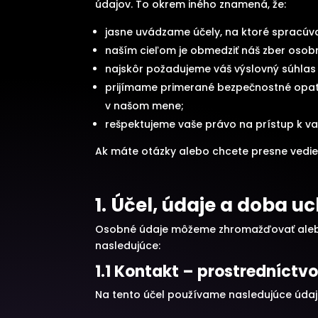
údajov. To okrem iného znamená, že:
jasne uvádzame účely, na ktoré spracú
naším cieľom je obmedziť náš zber osobn
najskôr požadujeme váš výslovný súhlas
prijímame primerané bezpečnostné opatr
v našom mene;
rešpektujeme vaše právo na prístup k v
Ak máte otázky alebo chcete presne vedie
1. Účel, údaje a doba 
Osobné údaje môžeme zhromažďovať alebo 
nasledujúce:
1.1 Kontakt – prostredníctv
Na tento účel používame nasledujúce údaj