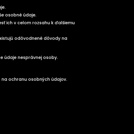
je.
še osobné údaje.
sť ich v celom rozsahu k ďalšiemu
eexistujú odôvodnené dôvody na
dne údaje nesprávnej osoby.
d na ochranu osobných údajov.