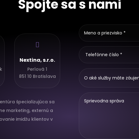
Spojte sa s nami

Nextina, s.r.o.
k
Perlová 1
851 10 Bratislava
gentúra špecializujúca sa
ne marketing, externú a
vanie imidžu klientov v