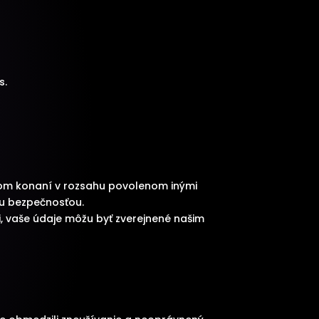
s.
tnom konaní v rozsahu povolenom inými
ou bezpečnosťou.
i, vaše údaje môžu byť zverejnené našim