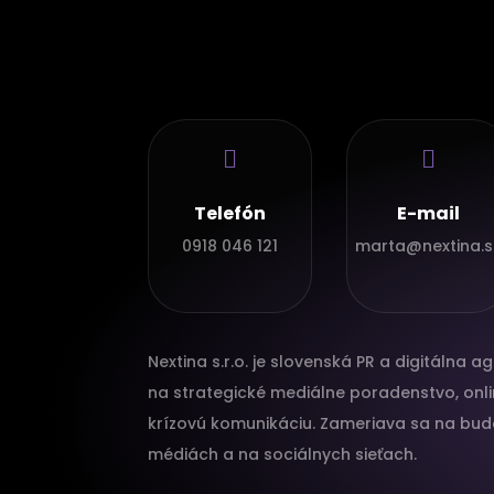


Telefón
E-mail
0918 046 121
marta@nextina.s
Nextina s.r.o. je slovenská PR a digitálna a
na strategické mediálne poradenstvo, onli
krízovú komunikáciu. Zameriava sa na budo
médiách a na sociálnych sieťach.