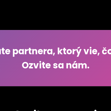
e partnera, ktorý vie, č
Ozvite sa nám.