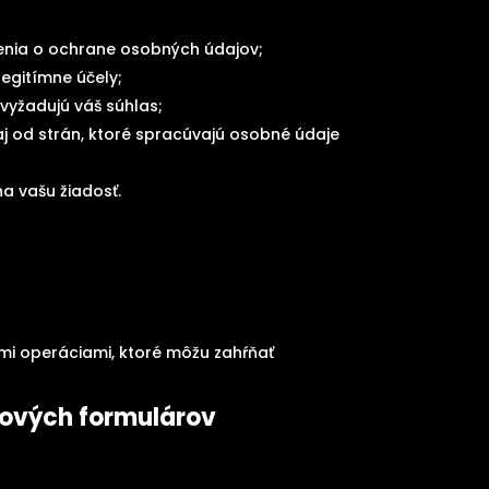
enia o ochrane osobných údajov;
egitímne účely;
vyžadujú váš súhlas;
 od strán, ktoré spracúvajú osobné údaje
a vašu žiadosť.
i operáciami, ktoré môžu zahŕňať
ebových formulárov