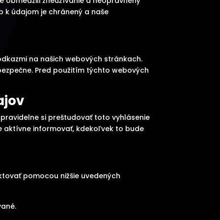
e obmedzili zneužívanie a neoprávnený
up k údajom je chránený a naše
 odkazmi na našich webových stránkach.
 bezpečne. Pred použitím týchto webových
ajov
avidelne si preštudovať toto vyhlásenie
 aktívne informovať, kdekoľvek to bude
aktovať pomocou nižšie uvedených
vané.