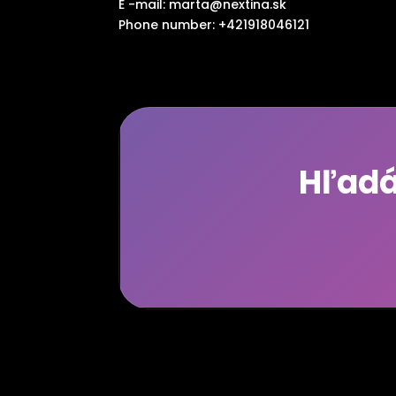
E -mail:
marta@nextina.sk
Phone number: +421918046121
Hľadát