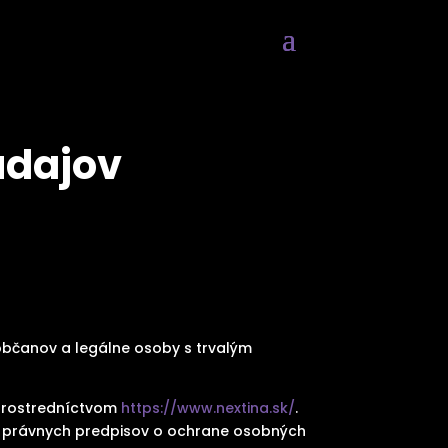
údajov
občanov a legálne osoby s trvalým
 prostredníctvom
https://www.nextina.sk/
.
ky právnych predpisov o ochrane osobných