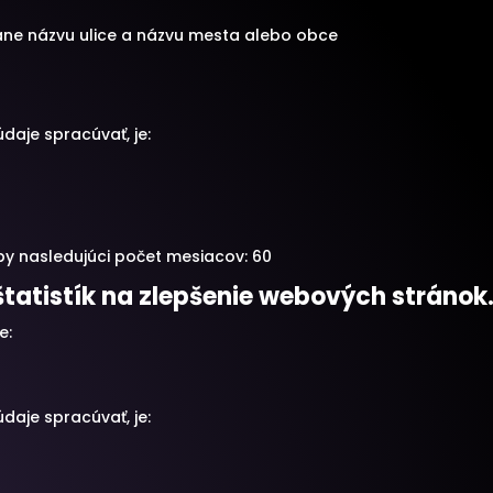
ane názvu ulice a názvu mesta alebo obce
daje spracúvať, je:
y nasledujúci počet mesiacov: 60
štatistík na zlepšenie webových stránok
e:
daje spracúvať, je: