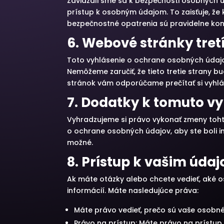
Zaviazali sme sa k bezpečnosti osobných 
prístup k osobným údajom. To zaisťuje, že
bezpečnostné opatrenia sú pravidelne kon
6. Webové stránky tret
Toto vyhlásenie o ochrane osobných údajo
Nemôžeme zaručiť, že tieto tretie strany
stránok vám odporúčame prečítať si vyhl
7. Dodatky k tomuto v
Vyhradzujeme si právo vykonať zmeny toh
o ochrane osobných údajov, aby ste boli
možné.
8. Prístup k vašim úda
Ak máte otázky alebo chcete vedieť, aké 
informácií. Máte nasledujúce práva:
Máte právo vedieť, prečo sú vaše osobné
Právo na prístup: Máte právo na prístu