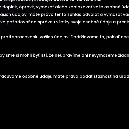
doplniť, opraviť, vymazať alebo zablokovať vaše osobné úda
ašich údajov, máte právo tento súhlas odvolať a vymazať va
vo požadovať od správcu všetky svoje osobné údaje a prenie
 proti spracovaniu vašich údajov. Dodržiavame to, pokiaľ n
, aby sme si mohli byť istí, že neupravíme ani nevymažeme žia
pracúvame osobné údaje, máte právo podať sťažnosť na úra