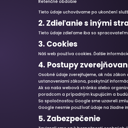
Retenčné obdobie
Tieto údaje uchovávame po ukončení služb
2. Zdieľanie s inými st
Tieto údaje zdieľame iba so spracovateľmi a
3. Cookies
Náš web používa cookies. Ďalšie informác
4. Postupy zverejňovan
Osobné údaje zverejňujeme, ak nás zákon a
ustanoveniami zákona, poskytnúť informácie
Ak sa naša webová stránka alebo organizác
poradcom a prípadným kupujúcim a budú
So spoločnosťou Google sme uzavreli zmlu
Google nesmie používať údaje na žiadne i
5. Zabezpečenie