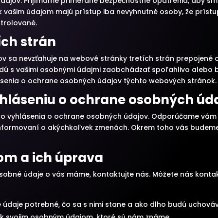
údajov. Prijímame primerané bezpečnostné opatrenia, aby sm
 k vašim údajom majú prístup iba nevyhnutné osoby, že príst
trolované.
ích strán
v sa nevzťahuje na webové stránky tretích strán prepojené
 budú s vašimi osobnými údajmi zaobchádzať spoľahlivo alebo
ásenia o ochrane osobných údajov týchto webových stránok.
yhláseniu o ochrane osobných úd
to vyhlásenia o ochrane osobných údajov. Odporúčame vám pr
 informovaní o akýchkoľvek zmenách. Okrem toho vás budeme
jom a ich úprava
osobné údaje o vás máme, kontaktujte nás. Môžete nás kont
 údaje potrebné, čo sa s nimi stane a ako dlho budú uchová
p k svojim osobným údajom, ktoré sú nám známe.