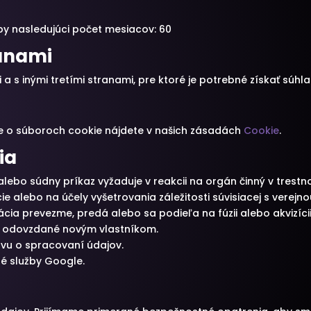
y nasledujúci počet mesiacov: 60
ranami
 s inými tretími stranami, pre ktoré je potrebné získať súhla
ie o súboroch cookie nájdete v našich zásadách
Cookie
.
ia
lebo súdny príkaz vyžaduje v reakcii na orgán činný v tres
 alebo na účely vyšetrovania záležitosti súvisiacej s verejn
ia prevezme, predá alebo sa podieľa na fúzii alebo akvizíci
 odovzdané novým vlastníkom.
vu o spracovaní údajov.
né služby Google.