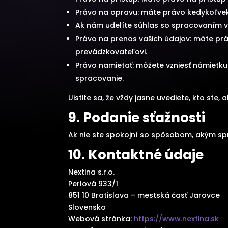
Právo na opravu: máte právo kedykoľvek 
Ak nám udelíte súhlas so spracovaním v
Právo na prenos vašich údajov: máte prá
prevádzkovateľovi.
Právo namietať: môžete vzniesť námietku
spracovanie.
Uistite sa, že vždy jasne uvediete, kto ste
9. Podanie sťažnosti
Ak nie ste spokojní so spôsobom, akým s
10. Kontaktné údaje
Nextina s.r.o.
Perlová 933/1
851 10 Bratislava – mestská časť Jarovce
Slovensko
Webová stránka:
https://www.nextina.sk