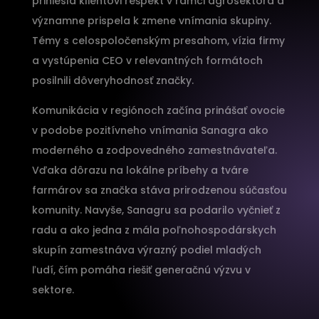
priniesla klientovi rešpekt v rámci agrosektora a
významne prispela k zmene vnímania skupiny.
Témy s celospoločenským presahom, vízia firmy
a vystúpenia CEO v relevantných formátoch
posilnili dôveryhodnosť značky.
Komunikácia v regiónoch začína prinášať ovocie
v podobe pozitívneho vnímania Sanagra ako
moderného a zodpovedného zamestnávateľa.
Vďaka dôrazu na lokálne príbehy a tváre
farmárov sa značka stáva prirodzenou súčasťou
komunity. Navyše, Sanagru sa podarilo vyčnieť z
radu a ako jedna z mála poľnohospodárskych
skupín zamestnáva výrazný podiel mladých
ľudí, čím pomáha riešiť generačnú výzvu v
sektore.