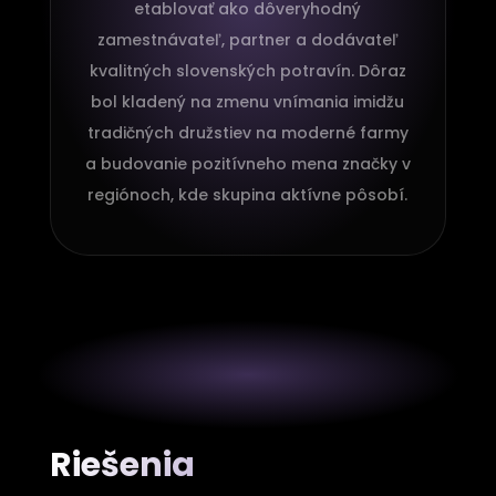
etablovať ako dôveryhodný
zamestnávateľ, partner a dodávateľ
kvalitných slovenských potravín. Dôraz
bol kladený na zmenu vnímania imidžu
tradičných družstiev na moderné farmy
a budovanie pozitívneho mena značky v
regiónoch, kde skupina aktívne pôsobí.
Riešenia