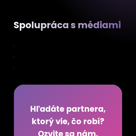
Spolupráca s médiami
Hľadáte partnera,
ktorý vie, čo robí?
Ozvite sa nám.