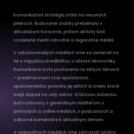
Komunikačná stratégia stála na viacerých
pilieroch. Budovanie značky prebiehalo v
dlhodobom horizonte, pričom aktivity boli
rozdelené medzi národné a regionálne médiá.
V celoslovenských médiách sme sa zamerali na
tie s najvyššou kredibilitou v oblasti ekonomiky.
Komunikácia bola postavená na silných témach
– predstavovaní vízie spoločnosti,
spoločenského presahu jej aktivít či zmien, ktoré
majú dopad na celý sektor. Kľúčovou súčasťou
boli rozhovory s generálnym riaditeľom v
printových a online médiách, v podcastoch a
odborné komentáre k aktuálnym témam.
V regionálnych médiách sme zdôraznili lokálny