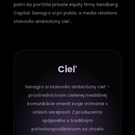
patrí do porfólia private equity firmy Sandberg
Capital. Sanagro si pri public a media relations
stanovilo ambiciózny cieľ…
Cieľ
Sanagro si stanovilo ambiciózny cieľ –
prostredníctvom cielenej mediálnej
komunikácie zmeniť svoje vnímanie v
očiach verejnosti. Z producenta
spájaného s tradičným
poľnohospodárstvom sa chcelo