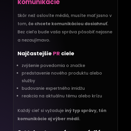
komunikácie
Skôr než oslovíte médiá, musíte mať jasno v
tom,
čo chcete komunikáciou dosiahnuť
.
Bez cieľa bude vaša správa pôsobiť nejasne
a nezaujímavo.
Najčastejšie
PR
ciele
zvýšenie povedomia o značke
predstavenie nového produktu alebo
služby
budovanie expertného imidžu
reakcia na aktuálnu tému alebo krízu
Každý cieľ si vyžaduje
iný typ správy, tón
komunikácie aj výber médií
.