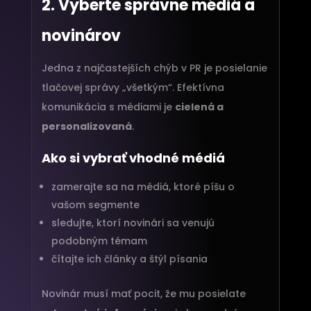
2. Vyberte správne médiá a
novinárov
Jedna z najčastejších chýb v PR je posielanie
tlačovej správy „všetkým“. Efektívna
komunikácia s médiami je
cielená a
personalizovaná
.
Ako si vybrať vhodné médiá
zamerajte sa na médiá, ktoré píšu o
vašom segmente
sledujte, ktorí novinári sa venujú
podobným témam
čítajte ich články a štýl písania
Novinár musí mať pocit, že mu posielate