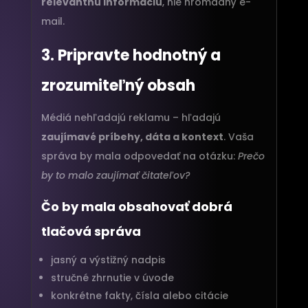
relevantnú informáciu
, nie hromadný e-
mail.
3. Pripravte hodnotný a
zrozumiteľný obsah
Médiá nehľadajú reklamu – hľadajú
zaujímavé príbehy, dáta a kontext
. Vaša
správa by mala odpovedať na otázku:
Prečo
by to malo zaujímať čitateľov?
Čo by mala obsahovať dobrá
tlačová správa
jasný a výstižný nadpis
stručné zhrnutie v úvode
konkrétne fakty, čísla alebo citácie