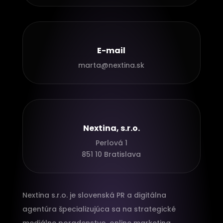
E-mail
marta@nextina.sk
Nextina, s.r.o.
Perlová 1
851 10 Bratislava
Nextina s.r.o. je slovenská PR a digitálna
agentúra špecializujúca sa na strategické
mediálne poradenstvo, online marketing,