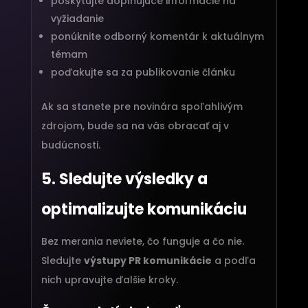
poskytujte doplňujúce informácie na
vyžiadanie
ponúknite odborný komentár k aktuálnym
témam
poďakujte sa za publikovanie článku
Ak sa stanete pre novinára spoľahlivým
zdrojom, bude sa na vás obracať aj v
budúcnosti.
5. Sledujte výsledky a
optimalizujte komunikáciu
Bez merania neviete, čo funguje a čo nie.
Sledujte
výstupy PR komunikácie
a podľa
nich upravujte ďalšie kroky.