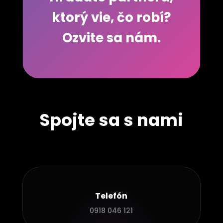
ktorý vie, čo robí?
Ozvite sa nám.
Spojte sa s nami
Telefón
0918 046 121