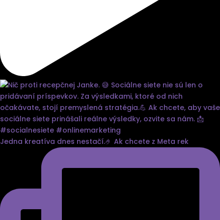
Jedna kreatíva dnes nestačí.🤌 Ak chcete z Meta rek