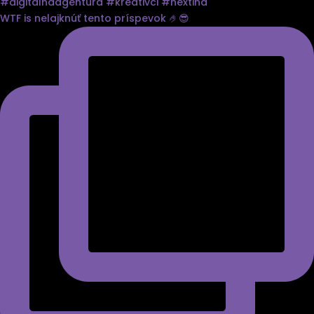
WTF is nelajknúť tento príspevok 🤌😎