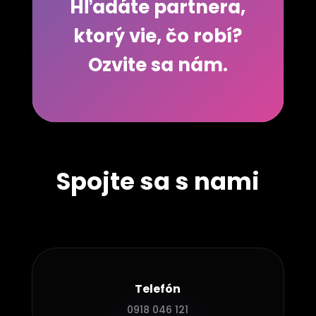
Hľadáte partnera,
ktorý vie, čo robí?
Ozvite sa nám.
Spojte sa s nami
Telefón
0918 046 121