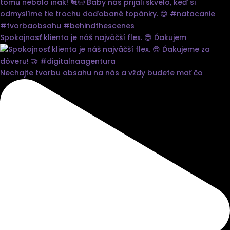
Spokojnosť klienta je náš najväčší flex. 😎 Ďakujem
Nechajte tvorbu obsahu na nás a vždy budete mať čo