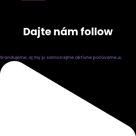
Dajte nám follow
Srandujeme, aj my ju samozrejme aktívne počúvame.🙏