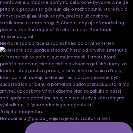
Niektoré spolupráce si sadnú hneď od prvého stretn
Natáčanie u @pipidu_vajicka je vždy zážitok a tent