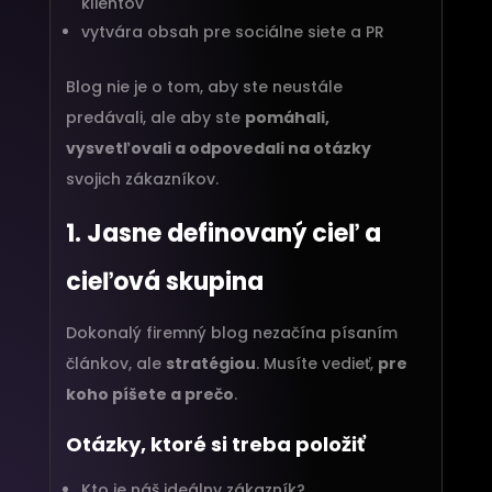
klientov
vytvára obsah pre sociálne siete a PR
Blog nie je o tom, aby ste neustále
predávali, ale aby ste
pomáhali,
vysvetľovali a odpovedali na otázky
svojich zákazníkov.
1. Jasne definovaný cieľ a
cieľová skupina
Dokonalý firemný blog nezačína písaním
článkov, ale
stratégiou
. Musíte vedieť,
pre
koho píšete a prečo
.
Otázky, ktoré si treba položiť
Kto je náš ideálny zákazník?