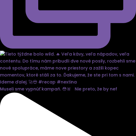
Museli sme vypnúť kampaň. 😳🚨 Nie preto, že by nef