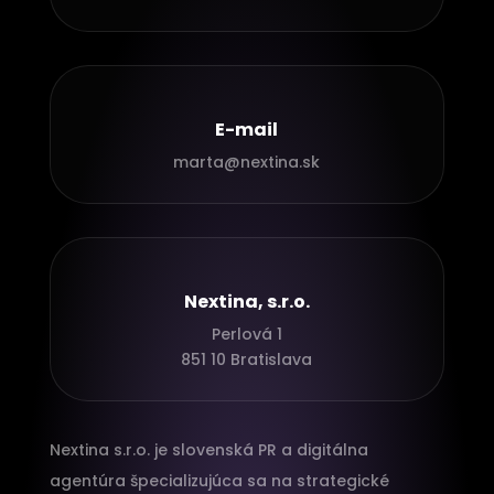
E-mail
marta@nextina.sk
Nextina, s.r.o.
Perlová 1
851 10 Bratislava
Nextina s.r.o. je slovenská PR a digitálna
agentúra špecializujúca sa na strategické