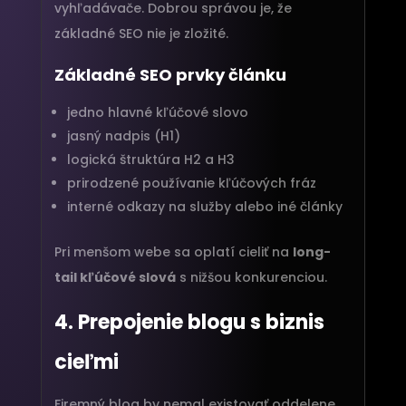
vyhľadávače. Dobrou správou je, že
základné SEO nie je zložité.
Základné SEO prvky článku
jedno hlavné kľúčové slovo
jasný nadpis (H1)
logická štruktúra H2 a H3
prirodzené používanie kľúčových fráz
interné odkazy na služby alebo iné články
Pri menšom webe sa oplatí cieliť na
long-
tail kľúčové slová
s nižšou konkurenciou.
4. Prepojenie blogu s biznis
cieľmi
Firemný blog by nemal existovať oddelene