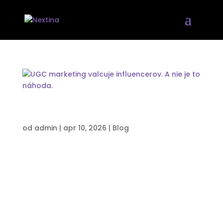
UGC marketing valcuje influencerov. A nie
je to náhoda.
od
admin
|
apr 10, 2026
|
Blog
UGC marketing dnes zásadne mení spôsob,
akým fungujú výkonnostné kampane na
sociálnych sieťach. Zatiaľ čo tradičný influencer
marketing staval najmä na dosahu a počte
followerov, dnešné kampane stoja na dôvere a
autenticite. Práve preto čoraz viac značiek
presúva...