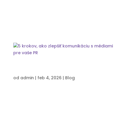
zvyšovať viditeľnosť vo vyhľadávačoch a
dlhodobo získavať nových zákazníkov. Mnohé
firmy však robia tú chybu, že blog buď nemajú
vôbec,...
5 krokov, ako zlepšiť komunikáciu s
médiami pre vaše PR
od
admin
|
feb 4, 2026
|
Blog
Ako zlepšiť komunikáciu s médiami? Komunikácia
s médiami je jedným zo základných pilierov
úspešného PR. Aj ten najlepší príbeh však môže
zapadnúť prachom, ak ho neodkomunikujete
správne. Dobrou správou je, že efektívne PR
nevyžaduje obrovský rozpočet – ale jasnú...