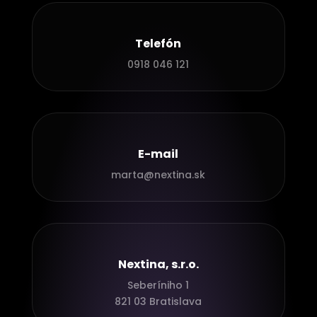
Telefón
0918 046 121
E-mail
marta@nextina.sk
Nextina, s.r.o.
Seberíniho 1
821 03 Bratislava