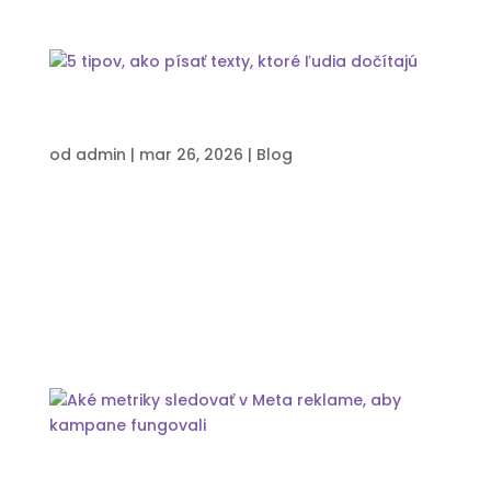
5 tipov, ako písať texty, ktoré ľudia
dočítajú
od
admin
|
mar 26, 2026
|
Blog
Ako študentka žurnalistiky som si myslela, že to,
ako písať pútavé texty je jednoduché. Realita
ma však rýchlo vyviedla z omylu. Texty sa mi
vracali na prerobenie a ja som nechápala
prečo. Zlom nastal, keď sa ma šéfredaktor
celoslovenských ekonomických novín, v...
Aké metriky sledovať v Meta reklame, aby