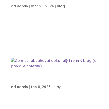
kampane fungovali
od
admin
|
mar 25, 2026
|
Blog
Aké metriky sledovať v Meta reklame je otázka,
ktorú si kladie väčšina podnikateľov aj
marketérov. V Ads Manageri vidíte desiatky
čísel: kliky zobrazenia CTR CPC A veľmi rýchlo sa
v tom dá stratiť. 👉 Problém je, že veľa ľudí
optimalizuje kampane podľa metrík,...
Čo musí obsahovať dokonalý firemný
blog (a prečo je dôležitý)
od
admin
|
feb 6, 2026
|
Blog
Firemný blog už dávno nie je len „doplnok“
webovej stránky. Dnes je to jeden z
najefektívnejších nástrojov, ako budovať dôveru,